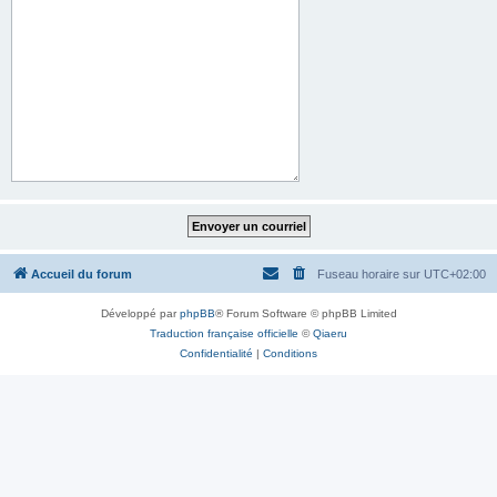
Accueil du forum
Fuseau horaire sur
UTC+02:00
Développé par
phpBB
® Forum Software © phpBB Limited
Traduction française officielle
©
Qiaeru
Confidentialité
|
Conditions