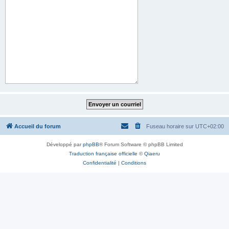
Accueil du forum
Fuseau horaire sur
UTC+02:00
Développé par
phpBB
® Forum Software © phpBB Limited
Traduction française officielle
©
Qiaeru
Confidentialité
|
Conditions