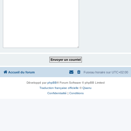
Accueil du forum
Fuseau horaire sur
UTC+02:00
Développé par
phpBB
® Forum Software © phpBB Limited
Traduction française officielle
©
Qiaeru
Confidentialité
|
Conditions