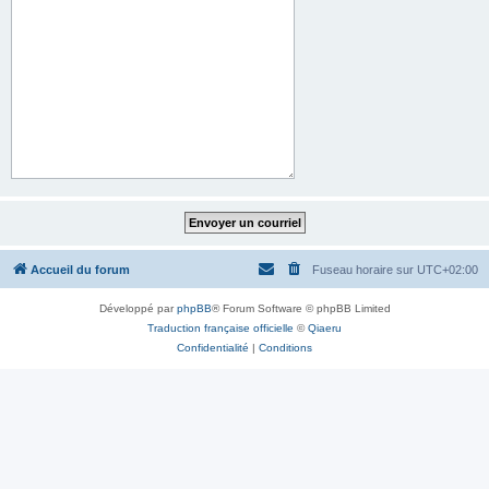
Accueil du forum
Fuseau horaire sur
UTC+02:00
Développé par
phpBB
® Forum Software © phpBB Limited
Traduction française officielle
©
Qiaeru
Confidentialité
|
Conditions