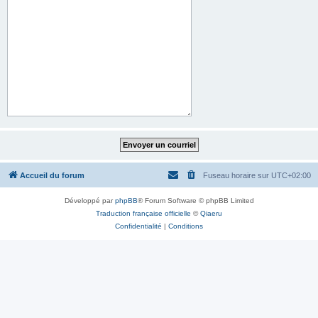
Accueil du forum
Fuseau horaire sur
UTC+02:00
Développé par
phpBB
® Forum Software © phpBB Limited
Traduction française officielle
©
Qiaeru
Confidentialité
|
Conditions