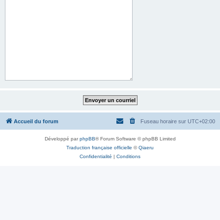
Accueil du forum
Fuseau horaire sur
UTC+02:00
Développé par
phpBB
® Forum Software © phpBB Limited
Traduction française officielle
©
Qiaeru
Confidentialité
|
Conditions