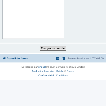
Accueil du forum
Fuseau horaire sur
UTC+02:00
Développé par
phpBB
® Forum Software © phpBB Limited
Traduction française officielle
©
Qiaeru
Confidentialité
|
Conditions