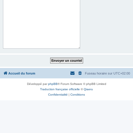
Accueil du forum
Fuseau horaire sur
UTC+02:00
Développé par
phpBB
® Forum Software © phpBB Limited
Traduction française officielle
©
Qiaeru
Confidentialité
|
Conditions