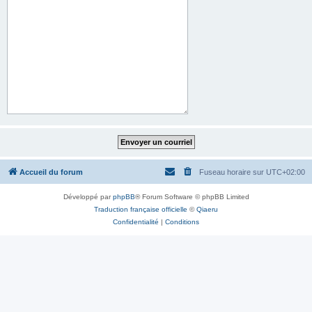
Accueil du forum
Fuseau horaire sur
UTC+02:00
Développé par
phpBB
® Forum Software © phpBB Limited
Traduction française officielle
©
Qiaeru
Confidentialité
|
Conditions