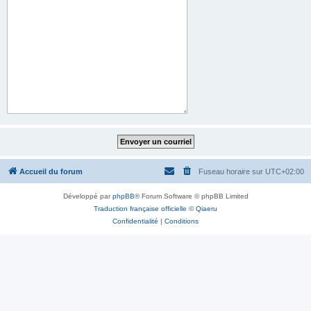
Accueil du forum
Fuseau horaire sur
UTC+02:00
Développé par
phpBB
® Forum Software © phpBB Limited
Traduction française officielle
©
Qiaeru
Confidentialité
|
Conditions