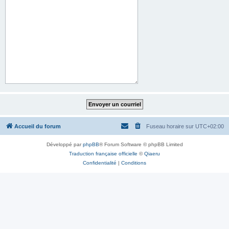
Accueil du forum
Fuseau horaire sur
UTC+02:00
Développé par
phpBB
® Forum Software © phpBB Limited
Traduction française officielle
©
Qiaeru
Confidentialité
|
Conditions