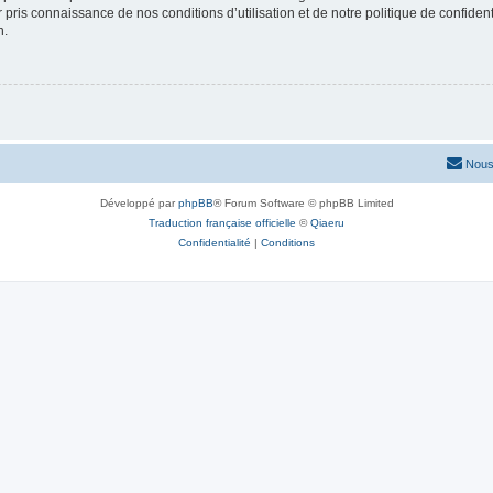
ir pris connaissance de nos conditions d’utilisation et de notre politique de confide
n.
Nous
Développé par
phpBB
® Forum Software © phpBB Limited
Traduction française officielle
©
Qiaeru
Confidentialité
|
Conditions