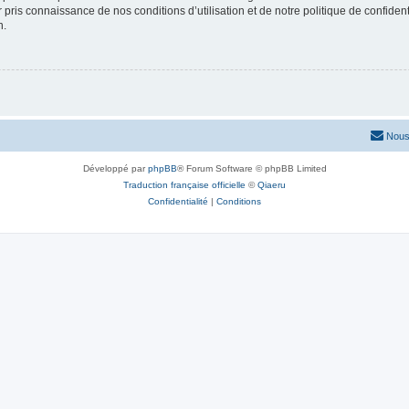
ir pris connaissance de nos conditions d’utilisation et de notre politique de confide
n.
Nous
Développé par
phpBB
® Forum Software © phpBB Limited
Traduction française officielle
©
Qiaeru
Confidentialité
|
Conditions