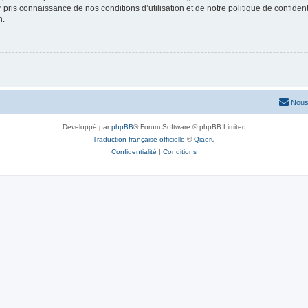
ir pris connaissance de nos conditions d’utilisation et de notre politique de confide
n.
Nous
Développé par
phpBB
® Forum Software © phpBB Limited
Traduction française officielle
©
Qiaeru
Confidentialité
|
Conditions