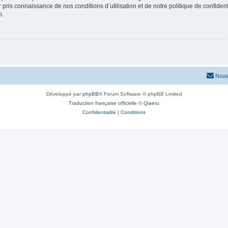
ir pris connaissance de nos conditions d’utilisation et de notre politique de confide
n.
Nous
Développé par
phpBB
® Forum Software © phpBB Limited
Traduction française officielle
©
Qiaeru
Confidentialité
|
Conditions