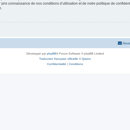
ir pris connaissance de nos conditions d’utilisation et de notre politique de confide
n.
Nous
Développé par
phpBB
® Forum Software © phpBB Limited
Traduction française officielle
©
Qiaeru
Confidentialité
|
Conditions