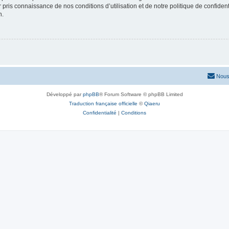
ir pris connaissance de nos conditions d’utilisation et de notre politique de confide
n.
Nous
Développé par
phpBB
® Forum Software © phpBB Limited
Traduction française officielle
©
Qiaeru
Confidentialité
|
Conditions