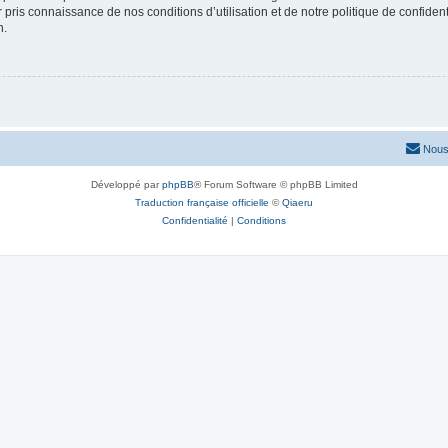
ir pris connaissance de nos conditions d’utilisation et de notre politique de confide
n.
Nous
Développé par
phpBB
® Forum Software © phpBB Limited
Traduction française officielle
©
Qiaeru
Confidentialité
|
Conditions