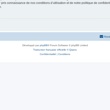
ir pris connaissance de nos conditions d’utilisation et de notre politique de confide
n.
Nous
Développé par
phpBB
® Forum Software © phpBB Limited
Traduction française officielle
©
Qiaeru
Confidentialité
|
Conditions