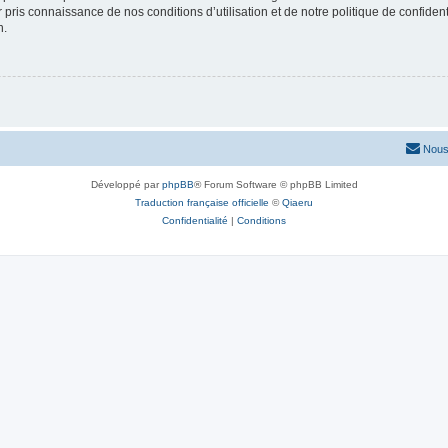
ir pris connaissance de nos conditions d’utilisation et de notre politique de confide
n.
Nous
Développé par
phpBB
® Forum Software © phpBB Limited
Traduction française officielle
©
Qiaeru
Confidentialité
|
Conditions