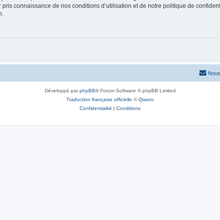
ir pris connaissance de nos conditions d’utilisation et de notre politique de confide
n.
Nous
Développé par
phpBB
® Forum Software © phpBB Limited
Traduction française officielle
©
Qiaeru
Confidentialité
|
Conditions