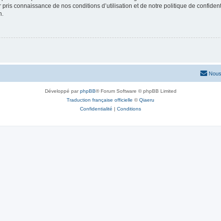
ir pris connaissance de nos conditions d’utilisation et de notre politique de confide
n.
Nous
Développé par
phpBB
® Forum Software © phpBB Limited
Traduction française officielle
©
Qiaeru
Confidentialité
|
Conditions