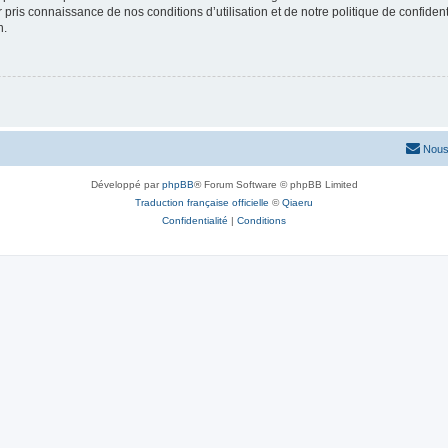
ir pris connaissance de nos conditions d’utilisation et de notre politique de confide
n.
Nous
Développé par
phpBB
® Forum Software © phpBB Limited
Traduction française officielle
©
Qiaeru
Confidentialité
|
Conditions