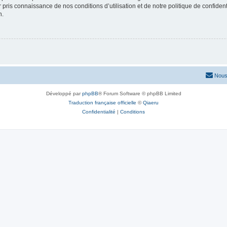
ir pris connaissance de nos conditions d’utilisation et de notre politique de confide
n.
Nous
Développé par
phpBB
® Forum Software © phpBB Limited
Traduction française officielle
©
Qiaeru
Confidentialité
|
Conditions