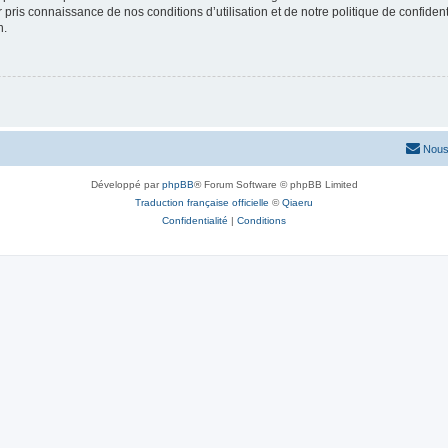
ir pris connaissance de nos conditions d’utilisation et de notre politique de confide
n.
Nous
Développé par
phpBB
® Forum Software © phpBB Limited
Traduction française officielle
©
Qiaeru
Confidentialité
|
Conditions