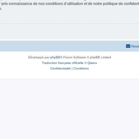
ir pris connaissance de nos conditions d’utilisation et de notre politique de confide
n.
Nous
Développé par
phpBB
® Forum Software © phpBB Limited
Traduction française officielle
©
Qiaeru
Confidentialité
|
Conditions