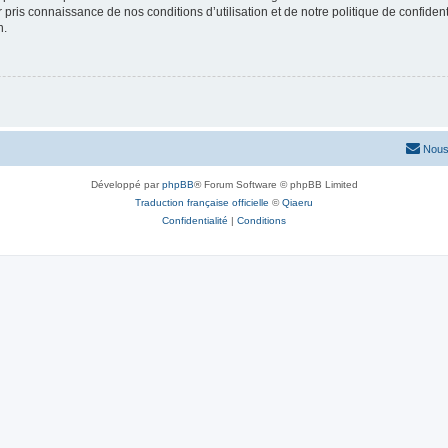
ir pris connaissance de nos conditions d’utilisation et de notre politique de confide
n.
Nous
Développé par
phpBB
® Forum Software © phpBB Limited
Traduction française officielle
©
Qiaeru
Confidentialité
|
Conditions