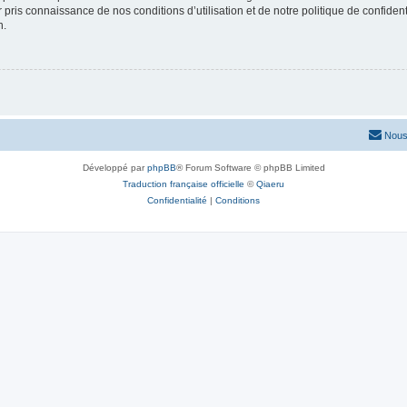
ir pris connaissance de nos conditions d’utilisation et de notre politique de confide
n.
Nous
Développé par
phpBB
® Forum Software © phpBB Limited
Traduction française officielle
©
Qiaeru
Confidentialité
|
Conditions