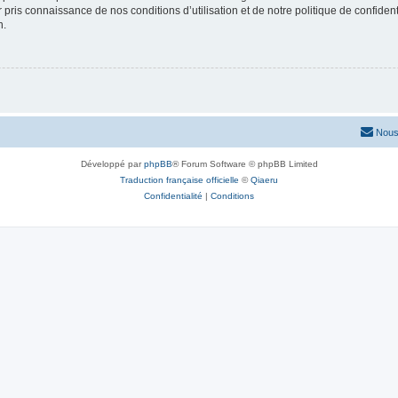
ir pris connaissance de nos conditions d’utilisation et de notre politique de confide
n.
Nous
Développé par
phpBB
® Forum Software © phpBB Limited
Traduction française officielle
©
Qiaeru
Confidentialité
|
Conditions