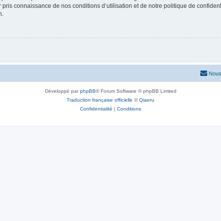
ir pris connaissance de nos conditions d’utilisation et de notre politique de confide
n.
Nous
Développé par
phpBB
® Forum Software © phpBB Limited
Traduction française officielle
©
Qiaeru
Confidentialité
|
Conditions