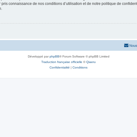
ir pris connaissance de nos conditions d’utilisation et de notre politique de confide
n.
Nous
Développé par
phpBB
® Forum Software © phpBB Limited
Traduction française officielle
©
Qiaeru
Confidentialité
|
Conditions