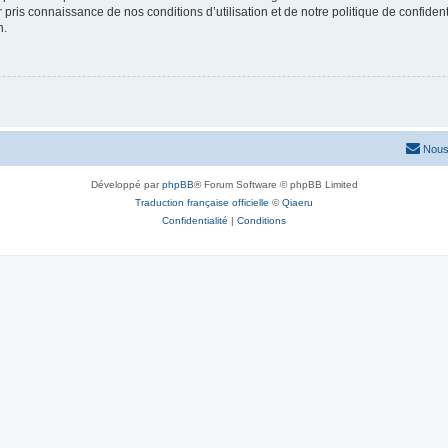
ir pris connaissance de nos conditions d’utilisation et de notre politique de confide
n.
Nous
Développé par
phpBB
® Forum Software © phpBB Limited
Traduction française officielle
©
Qiaeru
Confidentialité
|
Conditions