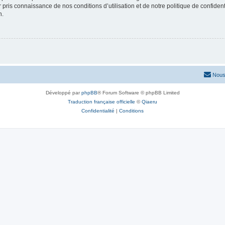
ir pris connaissance de nos conditions d’utilisation et de notre politique de confide
n.
Nous
Développé par
phpBB
® Forum Software © phpBB Limited
Traduction française officielle
©
Qiaeru
Confidentialité
|
Conditions