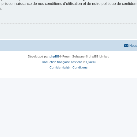
ir pris connaissance de nos conditions d’utilisation et de notre politique de confide
n.
Nous
Développé par
phpBB
® Forum Software © phpBB Limited
Traduction française officielle
©
Qiaeru
Confidentialité
|
Conditions