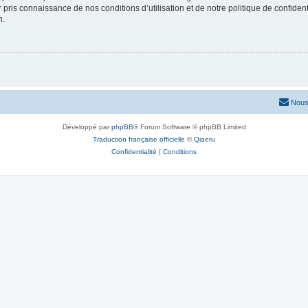
ir pris connaissance de nos conditions d’utilisation et de notre politique de confide
n.
Nous
Développé par
phpBB
® Forum Software © phpBB Limited
Traduction française officielle
©
Qiaeru
Confidentialité
|
Conditions