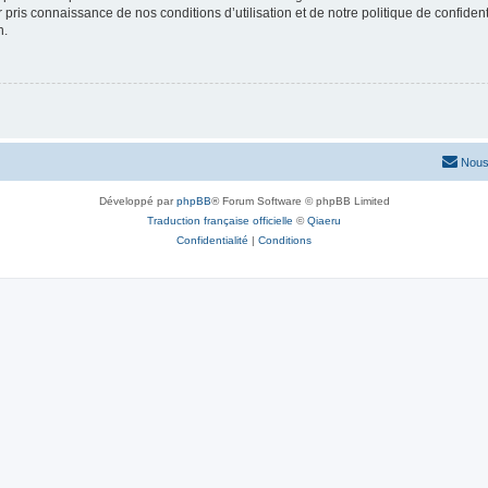
ir pris connaissance de nos conditions d’utilisation et de notre politique de confide
n.
Nous
Développé par
phpBB
® Forum Software © phpBB Limited
Traduction française officielle
©
Qiaeru
Confidentialité
|
Conditions