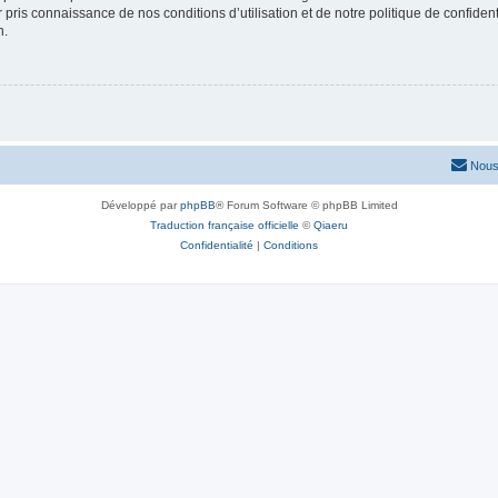
ir pris connaissance de nos conditions d’utilisation et de notre politique de confide
n.
Nous
Développé par
phpBB
® Forum Software © phpBB Limited
Traduction française officielle
©
Qiaeru
Confidentialité
|
Conditions