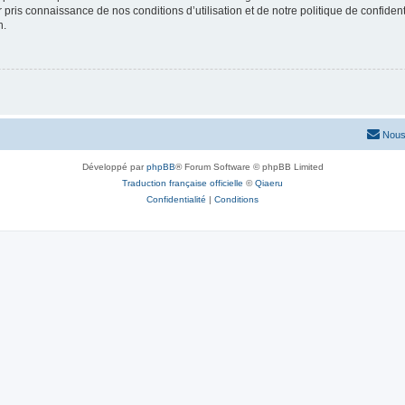
ir pris connaissance de nos conditions d’utilisation et de notre politique de confide
n.
Nous
Développé par
phpBB
® Forum Software © phpBB Limited
Traduction française officielle
©
Qiaeru
Confidentialité
|
Conditions