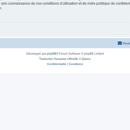
ir pris connaissance de nos conditions d’utilisation et de notre politique de confide
n.
Nous
Développé par
phpBB
® Forum Software © phpBB Limited
Traduction française officielle
©
Qiaeru
Confidentialité
|
Conditions