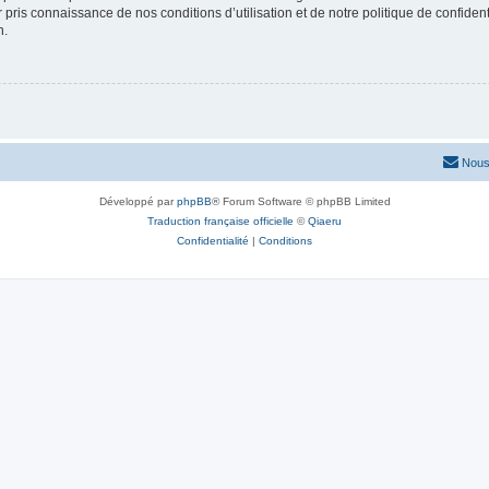
ir pris connaissance de nos conditions d’utilisation et de notre politique de confide
n.
Nous
Développé par
phpBB
® Forum Software © phpBB Limited
Traduction française officielle
©
Qiaeru
Confidentialité
|
Conditions