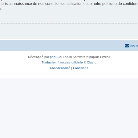
ir pris connaissance de nos conditions d’utilisation et de notre politique de confide
n.
Nous
Développé par
phpBB
® Forum Software © phpBB Limited
Traduction française officielle
©
Qiaeru
Confidentialité
|
Conditions