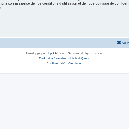
ir pris connaissance de nos conditions d’utilisation et de notre politique de confide
n.
Nous
Développé par
phpBB
® Forum Software © phpBB Limited
Traduction française officielle
©
Qiaeru
Confidentialité
|
Conditions