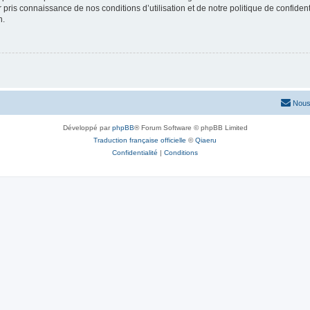
ir pris connaissance de nos conditions d’utilisation et de notre politique de confide
n.
Nous
Développé par
phpBB
® Forum Software © phpBB Limited
Traduction française officielle
©
Qiaeru
Confidentialité
|
Conditions