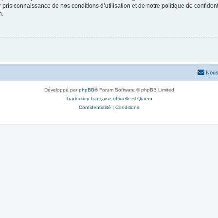
ir pris connaissance de nos conditions d’utilisation et de notre politique de confide
n.
Nous
Développé par
phpBB
® Forum Software © phpBB Limited
Traduction française officielle
©
Qiaeru
Confidentialité
|
Conditions