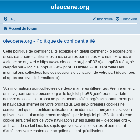
oleocene.org
FAQ
Inscription
Connexion
Accueil du forum
oleocene.org - Politique de confidentialité
Cette politique de confidentialité explique en détail comment « oleocene.org »
et ses partenaires affiliés (désignés ci-après par « nous », « notre », « nos »,
« oleocene.org » et « https://www.oleocene.org/phpBB3 ») et phpBB (désigné
ci-après par « logiciel phpBB » et « phpBB Limited ») utilisent toutes les
informations collectées lors des sessions d’utilisation de votre part (désignées
ci-après par « vos informations »).
Vos informations sont collectées de deux manières différentes. Premièrement,
en naviguant sur « oleocene.org », le logiciel phpBB génèrera un certain
nombre de cookies qui sont de petits fichiers téléchargés temporairement par
le navigateur internet de votre ordinateur. Les deux premiers cookies ne
contiennent qu’un identifiant utilisateur et un identifiant anonyme de session
qui vous sont automatiquement assignés par le logiciel phpBB. Un troisième
cookie sera créé lors de votre navigation sur les sujets de « oleocene.org »,
archivant de ce fait tous les sujets que vous avez consultés et permettant
d’améliorer votre confort de navigation en tant qu’utilisateur.