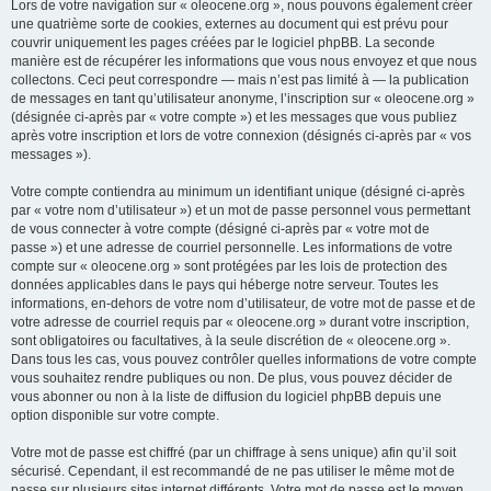
Lors de votre navigation sur « oleocene.org », nous pouvons également créer
une quatrième sorte de cookies, externes au document qui est prévu pour
couvrir uniquement les pages créées par le logiciel phpBB. La seconde
manière est de récupérer les informations que vous nous envoyez et que nous
collectons. Ceci peut correspondre — mais n’est pas limité à — la publication
de messages en tant qu’utilisateur anonyme, l’inscription sur « oleocene.org »
(désignée ci-après par « votre compte ») et les messages que vous publiez
après votre inscription et lors de votre connexion (désignés ci-après par « vos
messages »).
Votre compte contiendra au minimum un identifiant unique (désigné ci-après
par « votre nom d’utilisateur ») et un mot de passe personnel vous permettant
de vous connecter à votre compte (désigné ci-après par « votre mot de
passe ») et une adresse de courriel personnelle. Les informations de votre
compte sur « oleocene.org » sont protégées par les lois de protection des
données applicables dans le pays qui héberge notre serveur. Toutes les
informations, en-dehors de votre nom d’utilisateur, de votre mot de passe et de
votre adresse de courriel requis par « oleocene.org » durant votre inscription,
sont obligatoires ou facultatives, à la seule discrétion de « oleocene.org ».
Dans tous les cas, vous pouvez contrôler quelles informations de votre compte
vous souhaitez rendre publiques ou non. De plus, vous pouvez décider de
vous abonner ou non à la liste de diffusion du logiciel phpBB depuis une
option disponible sur votre compte.
Votre mot de passe est chiffré (par un chiffrage à sens unique) afin qu’il soit
sécurisé. Cependant, il est recommandé de ne pas utiliser le même mot de
passe sur plusieurs sites internet différents. Votre mot de passe est le moyen