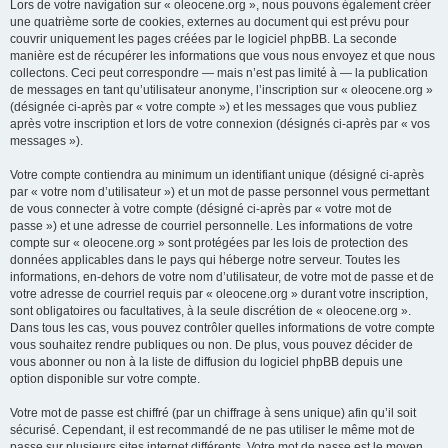
Lors de votre navigation sur « oleocene.org », nous pouvons également créer
une quatrième sorte de cookies, externes au document qui est prévu pour
couvrir uniquement les pages créées par le logiciel phpBB. La seconde
manière est de récupérer les informations que vous nous envoyez et que nous
collectons. Ceci peut correspondre — mais n’est pas limité à — la publication
de messages en tant qu’utilisateur anonyme, l’inscription sur « oleocene.org »
(désignée ci-après par « votre compte ») et les messages que vous publiez
après votre inscription et lors de votre connexion (désignés ci-après par « vos
messages »).
Votre compte contiendra au minimum un identifiant unique (désigné ci-après
par « votre nom d’utilisateur ») et un mot de passe personnel vous permettant
de vous connecter à votre compte (désigné ci-après par « votre mot de
passe ») et une adresse de courriel personnelle. Les informations de votre
compte sur « oleocene.org » sont protégées par les lois de protection des
données applicables dans le pays qui héberge notre serveur. Toutes les
informations, en-dehors de votre nom d’utilisateur, de votre mot de passe et de
votre adresse de courriel requis par « oleocene.org » durant votre inscription,
sont obligatoires ou facultatives, à la seule discrétion de « oleocene.org ».
Dans tous les cas, vous pouvez contrôler quelles informations de votre compte
vous souhaitez rendre publiques ou non. De plus, vous pouvez décider de
vous abonner ou non à la liste de diffusion du logiciel phpBB depuis une
option disponible sur votre compte.
Votre mot de passe est chiffré (par un chiffrage à sens unique) afin qu’il soit
sécurisé. Cependant, il est recommandé de ne pas utiliser le même mot de
passe sur plusieurs sites internet différents. Votre mot de passe est le moyen