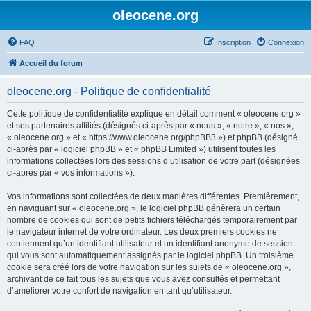
oleocene.org
FAQ
Inscription
Connexion
Accueil du forum
oleocene.org - Politique de confidentialité
Cette politique de confidentialité explique en détail comment « oleocene.org »
et ses partenaires affiliés (désignés ci-après par « nous », « notre », « nos »,
« oleocene.org » et « https://www.oleocene.org/phpBB3 ») et phpBB (désigné
ci-après par « logiciel phpBB » et « phpBB Limited ») utilisent toutes les
informations collectées lors des sessions d’utilisation de votre part (désignées
ci-après par « vos informations »).
Vos informations sont collectées de deux manières différentes. Premièrement,
en naviguant sur « oleocene.org », le logiciel phpBB génèrera un certain
nombre de cookies qui sont de petits fichiers téléchargés temporairement par
le navigateur internet de votre ordinateur. Les deux premiers cookies ne
contiennent qu’un identifiant utilisateur et un identifiant anonyme de session
qui vous sont automatiquement assignés par le logiciel phpBB. Un troisième
cookie sera créé lors de votre navigation sur les sujets de « oleocene.org »,
archivant de ce fait tous les sujets que vous avez consultés et permettant
d’améliorer votre confort de navigation en tant qu’utilisateur.