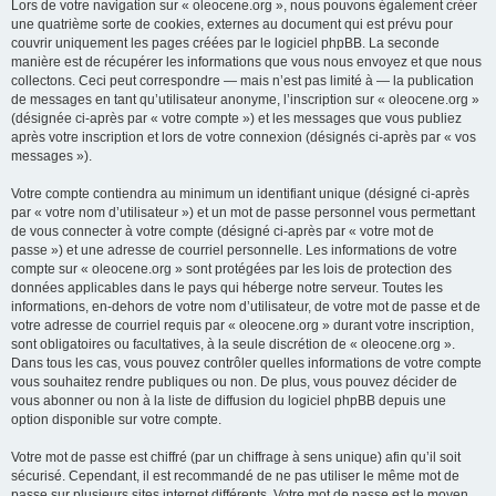
Lors de votre navigation sur « oleocene.org », nous pouvons également créer
une quatrième sorte de cookies, externes au document qui est prévu pour
couvrir uniquement les pages créées par le logiciel phpBB. La seconde
manière est de récupérer les informations que vous nous envoyez et que nous
collectons. Ceci peut correspondre — mais n’est pas limité à — la publication
de messages en tant qu’utilisateur anonyme, l’inscription sur « oleocene.org »
(désignée ci-après par « votre compte ») et les messages que vous publiez
après votre inscription et lors de votre connexion (désignés ci-après par « vos
messages »).
Votre compte contiendra au minimum un identifiant unique (désigné ci-après
par « votre nom d’utilisateur ») et un mot de passe personnel vous permettant
de vous connecter à votre compte (désigné ci-après par « votre mot de
passe ») et une adresse de courriel personnelle. Les informations de votre
compte sur « oleocene.org » sont protégées par les lois de protection des
données applicables dans le pays qui héberge notre serveur. Toutes les
informations, en-dehors de votre nom d’utilisateur, de votre mot de passe et de
votre adresse de courriel requis par « oleocene.org » durant votre inscription,
sont obligatoires ou facultatives, à la seule discrétion de « oleocene.org ».
Dans tous les cas, vous pouvez contrôler quelles informations de votre compte
vous souhaitez rendre publiques ou non. De plus, vous pouvez décider de
vous abonner ou non à la liste de diffusion du logiciel phpBB depuis une
option disponible sur votre compte.
Votre mot de passe est chiffré (par un chiffrage à sens unique) afin qu’il soit
sécurisé. Cependant, il est recommandé de ne pas utiliser le même mot de
passe sur plusieurs sites internet différents. Votre mot de passe est le moyen