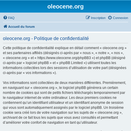
oleocene.org
FAQ
Inscription
Connexion
Accueil du forum
oleocene.org - Politique de confidentialité
Cette politique de confidentialité explique en détail comment « oleocene.org »
et ses partenaires affiliés (désignés ci-après par « nous », « notre », « nos »,
« oleocene.org » et « https://www.oleocene.org/phpBB3 ») et phpBB (désigné
ci-après par « logiciel phpBB » et « phpBB Limited ») utilisent toutes les
informations collectées lors des sessions d’utilisation de votre part (désignées
ci-après par « vos informations »).
Vos informations sont collectées de deux manières différentes. Premièrement,
en naviguant sur « oleocene.org », le logiciel phpBB génèrera un certain
nombre de cookies qui sont de petits fichiers téléchargés temporairement par
le navigateur internet de votre ordinateur. Les deux premiers cookies ne
contiennent qu’un identifiant utilisateur et un identifiant anonyme de session
qui vous sont automatiquement assignés par le logiciel phpBB. Un troisième
cookie sera créé lors de votre navigation sur les sujets de « oleocene.org »,
archivant de ce fait tous les sujets que vous avez consultés et permettant
d’améliorer votre confort de navigation en tant qu’utilisateur.