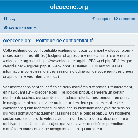
oleocene.org
FAQ
Inscription
Connexion
Accueil du forum
oleocene.org - Politique de confidentialité
Cette politique de confidentialité explique en détail comment « oleocene.org »
et ses partenaires affiliés (désignés ci-après par « nous », « notre », « nos »,
« oleocene.org » et « https://www.oleocene.org/phpBB3 ») et phpBB (désigné
ci-après par « logiciel phpBB » et « phpBB Limited ») utilisent toutes les
informations collectées lors des sessions d’utilisation de votre part (désignées
ci-après par « vos informations »).
Vos informations sont collectées de deux manières différentes. Premièrement,
en naviguant sur « oleocene.org », le logiciel phpBB génèrera un certain
nombre de cookies qui sont de petits fichiers téléchargés temporairement par
le navigateur internet de votre ordinateur. Les deux premiers cookies ne
contiennent qu’un identifiant utilisateur et un identifiant anonyme de session
qui vous sont automatiquement assignés par le logiciel phpBB. Un troisième
cookie sera créé lors de votre navigation sur les sujets de « oleocene.org »,
archivant de ce fait tous les sujets que vous avez consultés et permettant
d’améliorer votre confort de navigation en tant qu’utilisateur.