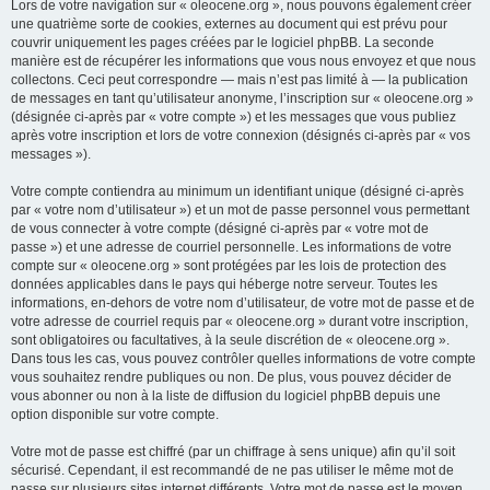
Lors de votre navigation sur « oleocene.org », nous pouvons également créer
une quatrième sorte de cookies, externes au document qui est prévu pour
couvrir uniquement les pages créées par le logiciel phpBB. La seconde
manière est de récupérer les informations que vous nous envoyez et que nous
collectons. Ceci peut correspondre — mais n’est pas limité à — la publication
de messages en tant qu’utilisateur anonyme, l’inscription sur « oleocene.org »
(désignée ci-après par « votre compte ») et les messages que vous publiez
après votre inscription et lors de votre connexion (désignés ci-après par « vos
messages »).
Votre compte contiendra au minimum un identifiant unique (désigné ci-après
par « votre nom d’utilisateur ») et un mot de passe personnel vous permettant
de vous connecter à votre compte (désigné ci-après par « votre mot de
passe ») et une adresse de courriel personnelle. Les informations de votre
compte sur « oleocene.org » sont protégées par les lois de protection des
données applicables dans le pays qui héberge notre serveur. Toutes les
informations, en-dehors de votre nom d’utilisateur, de votre mot de passe et de
votre adresse de courriel requis par « oleocene.org » durant votre inscription,
sont obligatoires ou facultatives, à la seule discrétion de « oleocene.org ».
Dans tous les cas, vous pouvez contrôler quelles informations de votre compte
vous souhaitez rendre publiques ou non. De plus, vous pouvez décider de
vous abonner ou non à la liste de diffusion du logiciel phpBB depuis une
option disponible sur votre compte.
Votre mot de passe est chiffré (par un chiffrage à sens unique) afin qu’il soit
sécurisé. Cependant, il est recommandé de ne pas utiliser le même mot de
passe sur plusieurs sites internet différents. Votre mot de passe est le moyen