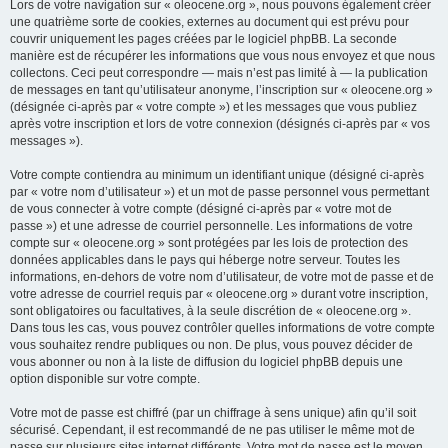
Lors de votre navigation sur « oleocene.org », nous pouvons également créer
une quatrième sorte de cookies, externes au document qui est prévu pour
couvrir uniquement les pages créées par le logiciel phpBB. La seconde
manière est de récupérer les informations que vous nous envoyez et que nous
collectons. Ceci peut correspondre — mais n’est pas limité à — la publication
de messages en tant qu’utilisateur anonyme, l’inscription sur « oleocene.org »
(désignée ci-après par « votre compte ») et les messages que vous publiez
après votre inscription et lors de votre connexion (désignés ci-après par « vos
messages »).
Votre compte contiendra au minimum un identifiant unique (désigné ci-après
par « votre nom d’utilisateur ») et un mot de passe personnel vous permettant
de vous connecter à votre compte (désigné ci-après par « votre mot de
passe ») et une adresse de courriel personnelle. Les informations de votre
compte sur « oleocene.org » sont protégées par les lois de protection des
données applicables dans le pays qui héberge notre serveur. Toutes les
informations, en-dehors de votre nom d’utilisateur, de votre mot de passe et de
votre adresse de courriel requis par « oleocene.org » durant votre inscription,
sont obligatoires ou facultatives, à la seule discrétion de « oleocene.org ».
Dans tous les cas, vous pouvez contrôler quelles informations de votre compte
vous souhaitez rendre publiques ou non. De plus, vous pouvez décider de
vous abonner ou non à la liste de diffusion du logiciel phpBB depuis une
option disponible sur votre compte.
Votre mot de passe est chiffré (par un chiffrage à sens unique) afin qu’il soit
sécurisé. Cependant, il est recommandé de ne pas utiliser le même mot de
passe sur plusieurs sites internet différents. Votre mot de passe est le moyen