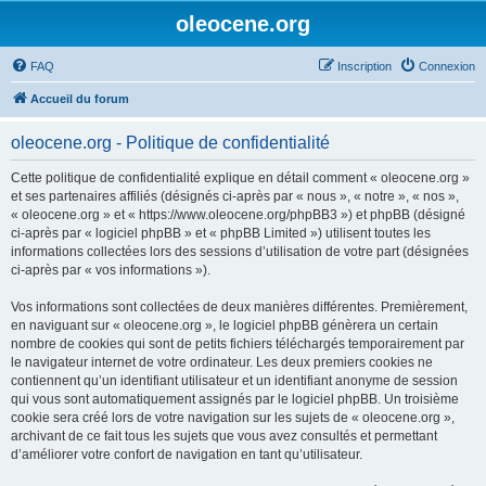
oleocene.org
FAQ
Inscription
Connexion
Accueil du forum
oleocene.org - Politique de confidentialité
Cette politique de confidentialité explique en détail comment « oleocene.org »
et ses partenaires affiliés (désignés ci-après par « nous », « notre », « nos »,
« oleocene.org » et « https://www.oleocene.org/phpBB3 ») et phpBB (désigné
ci-après par « logiciel phpBB » et « phpBB Limited ») utilisent toutes les
informations collectées lors des sessions d’utilisation de votre part (désignées
ci-après par « vos informations »).
Vos informations sont collectées de deux manières différentes. Premièrement,
en naviguant sur « oleocene.org », le logiciel phpBB génèrera un certain
nombre de cookies qui sont de petits fichiers téléchargés temporairement par
le navigateur internet de votre ordinateur. Les deux premiers cookies ne
contiennent qu’un identifiant utilisateur et un identifiant anonyme de session
qui vous sont automatiquement assignés par le logiciel phpBB. Un troisième
cookie sera créé lors de votre navigation sur les sujets de « oleocene.org »,
archivant de ce fait tous les sujets que vous avez consultés et permettant
d’améliorer votre confort de navigation en tant qu’utilisateur.