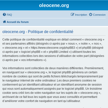
oleocene.org
FAQ
Inscription
Connexion
Accueil du forum
oleocene.org - Politique de confidentialité
Cette politique de confidentialité explique en détail comment « oleocene.org »
et ses partenaires affiliés (désignés ci-après par « nous », « notre », « nos »,
« oleocene.org » et « https://www.oleocene.org/phpBB3 ») et phpBB (désigné
ci-après par « logiciel phpBB » et « phpBB Limited ») utilisent toutes les
informations collectées lors des sessions d’utilisation de votre part (désignées
ci-après par « vos informations »).
Vos informations sont collectées de deux manières différentes. Premièrement,
en naviguant sur « oleocene.org », le logiciel phpBB génèrera un certain
nombre de cookies qui sont de petits fichiers téléchargés temporairement par
le navigateur internet de votre ordinateur. Les deux premiers cookies ne
contiennent qu’un identifiant utilisateur et un identifiant anonyme de session
qui vous sont automatiquement assignés par le logiciel phpBB. Un troisième
cookie sera créé lors de votre navigation sur les sujets de « oleocene.org »,
archivant de ce fait tous les sujets que vous avez consultés et permettant
d’améliorer votre confort de navigation en tant qu’utilisateur.