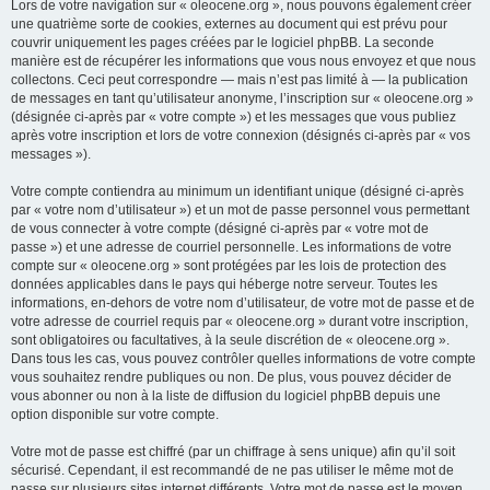
Lors de votre navigation sur « oleocene.org », nous pouvons également créer
une quatrième sorte de cookies, externes au document qui est prévu pour
couvrir uniquement les pages créées par le logiciel phpBB. La seconde
manière est de récupérer les informations que vous nous envoyez et que nous
collectons. Ceci peut correspondre — mais n’est pas limité à — la publication
de messages en tant qu’utilisateur anonyme, l’inscription sur « oleocene.org »
(désignée ci-après par « votre compte ») et les messages que vous publiez
après votre inscription et lors de votre connexion (désignés ci-après par « vos
messages »).
Votre compte contiendra au minimum un identifiant unique (désigné ci-après
par « votre nom d’utilisateur ») et un mot de passe personnel vous permettant
de vous connecter à votre compte (désigné ci-après par « votre mot de
passe ») et une adresse de courriel personnelle. Les informations de votre
compte sur « oleocene.org » sont protégées par les lois de protection des
données applicables dans le pays qui héberge notre serveur. Toutes les
informations, en-dehors de votre nom d’utilisateur, de votre mot de passe et de
votre adresse de courriel requis par « oleocene.org » durant votre inscription,
sont obligatoires ou facultatives, à la seule discrétion de « oleocene.org ».
Dans tous les cas, vous pouvez contrôler quelles informations de votre compte
vous souhaitez rendre publiques ou non. De plus, vous pouvez décider de
vous abonner ou non à la liste de diffusion du logiciel phpBB depuis une
option disponible sur votre compte.
Votre mot de passe est chiffré (par un chiffrage à sens unique) afin qu’il soit
sécurisé. Cependant, il est recommandé de ne pas utiliser le même mot de
passe sur plusieurs sites internet différents. Votre mot de passe est le moyen